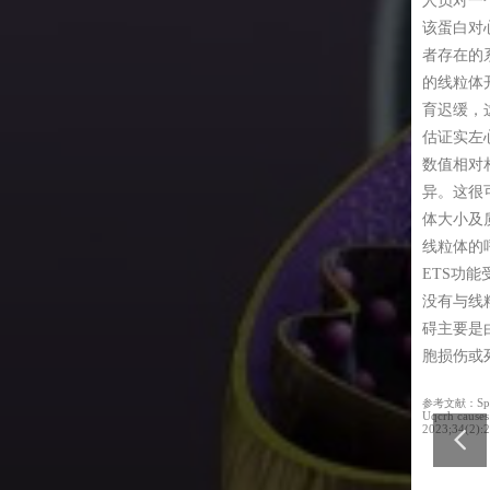
人员对一个
制来严格调节一氧化氮水平和线粒体功能，并强烈暗示线粒
呈剂量依赖性降低；利用NextGen-O2k对线粒体实时同步检测耗
该蛋白对
磷酸化的NO IC50与鱼类对低氧耐受性密切相关。
）、CoQ氧化还原态（图G）、Rhd123（线粒体膜电位）（图
者存在的系
有5 mM Pro的b相对于a或含不同浓度THFA的c、d、e，其耗
的线粒体
还原态最高，而e则最低，说明Pro支持OXPHOS，而膜电位没
育迟缓，
讨了肌红蛋白的存在与否是否与氧化能力以及心肌和线粒体
变化，说明Pro提供的电子都用于氧气的消耗。
估证实左
NO系统的相关性。
总体而言，与肌红蛋白阳性的大西洋鲑鱼
Pro维持了ANT正常转运功能
数值相对
相比，肌红蛋白阴性的大嘴鲱鱼在NOS活性方面减少，同时
苷酸转运蛋白（ANT）位于线粒体内膜上，正常状态下，
异。这很可
化氮的敏感性上升（至少在线粒体水平上）。这些对一氧化
DP转运到线粒体基质，把ATP从线粒体基质中运出。利用
体大小及
体敏感性调整和心脏NOS活性的变化可能是为了弥补肌红蛋
n-O2k对线粒体实时同步检测耗氧率（图A）、CoQ氧化还原态
线粒体的
（在心脏组织中是重要的一氧化氮清除剂和产生物），并确
hd123（线粒体膜电位）（图C），发现添加Pro与添加ANT抑
ETS功
功能在不同条件下得到精确调节。这个使用具有不同肌红蛋
两者数据相对比，Pro相对CAT增加了耗氧率、CoQ氧化态和线粒
没有与线
Hb+物种的比较研究极大地丰富了我们对全球蛋白和一氧化
极化，维持了ANT正常转运功能。而CAT抑制了ANT的正常转
碍主要是
态复杂关系的认识，并进一步深入了解心脏如何应对氧气供
著增加了线粒体膜电位极化，耗氧率反而降低、CoQ还原态增
胞损伤或
。
胞内产生了过量的电子，容易引起细胞发生氧化应激损伤。
表明，肌红蛋白的存在与否对鱼类心脏中NOS活性和线粒体
ely Pallag, et al. Proline Oxidation Supports Mitochondrial ATP Production
参考文献：
Sp
Is Inhibited. Int J Mol Sci. 2022, 23, 5111. https://doi.org/10.3390/
Uqcrh causes
氮的敏感性产生影响。缺乏肌红蛋白的情况下，心脏NOS活
2023;34(2):
线粒体对一氧化氮的敏感性增加，可能是为了弥补肌红蛋白
确保心脏线粒体在不同条件下能够精确调节功能。
这项研究