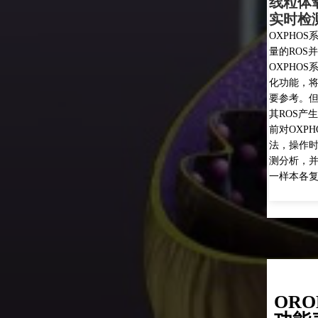
氧化磷酸化各复合体功能活性评估联合ROS
测方法存在的困难
S系统中任何一个复合体发生异常或功能障碍，都会极易产生过
并且进一步导致线粒体发生功能障碍，因此通过实时同步检测
S系统各复合体功能活性及其ROS来多维度评估线粒体氧化磷酸
将为深入研究线粒体在氧化还原应激中的分子作用机制带来重
如何实时同步快速检测分析OXPHOS各复合体的功能活性及
生，是多维度评估线粒体氧化磷酸化功能活性的技术难点。目
HOS各复合体的功能活性及其ROS的检测，主要是采用比色
时间长，步骤多，只能对单个复合体功能活性进行终点法的检
且不能同时检测ROS，无法一次性实时同步动态检测分析 同
合体功能活性及其相关的ROS检测。
OR