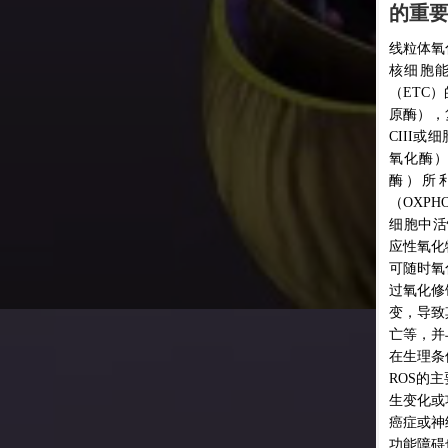
缺的过程
要参考
号传导等
氧化还原
化磷酸化（OXPHOS）系统是线粒体呼吸代谢的中心，是真
生和维持
量产生的关键。支持OXPHOS系统运转的是电子传递链
化和还原
）的上五种酶复合体：复合体I（也称CI或NADH：泛醌氧化还
合体II（也称CII或琥珀酸脱氢酶SDH），复合体III（也称
线粒体是
细胞色素bc1氧化还原酶），复合体IV（也称CIV或细胞色素c
种细胞器。
，由复合体I-IV生成的质子梯度随后被复合体V（ATP合
糖类、脂
利用，催化ADP磷酸化生成ATP。线粒体氧化磷酸化
体正常生
HOS）系统除了产生细胞生命活动的直接能源ATP外，还负责
线粒体除
（reactive oxygen species，ROS）的生成。ROS是高反
由基产生
物，有一个或多个不成对的自由基电子，性能十分不稳定，
衰竭、动
化其他分子。生理水平的ROS可作为细胞内的信号分子，通
展密切相
饰靶蛋白的肽键和侧链，使靶蛋白的构象和活性位点发生改
分的内在
其蛋白结构和功能发生变化，从而调控细胞生长、增殖和凋
与ROS防御系统维持氧化-抗氧化平衡。
下，OXPHOS系统复合体I（CI）和复合体III（CIII）是
主要来源；在病理条件下，OXPHOS系统中任何一个复合体发
功能障碍都与ROS的产生密切相关。如：复合体II（CII）在
经退行性疾病等病理情况下会产生ROS；复合体IV（CIV）
会导致复合体III（CIII）产生ROS。过量的ROS则会引起