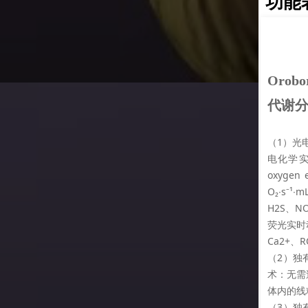
功能
Oro
能活性
解偶联剂-
boros O2k光电联合多维度生物体呼吸
测方案
分析整体解决方案：
电联合多参数实时动态检测技术：
动态检测模块：pO2（高分辨率Polarographic
n electrode传感器，耗氧率检测分辨率为±1 pmol
¹∙mL⁻¹）、pH、H2O2、TPP+（测量线粒体膜电位）、
NO、质体醌；
动态检测模块：MMP（测量线粒体膜电位）、ATP、
ROS、NADH；
有的原代细胞、原代组织线粒体呼吸代谢快速检测技
过夜培养、样品快速检测，更加客观反映样品更接近
粒体呼吸代谢水平；
有的多维度生物体代谢分析平台可进行多样本检测：