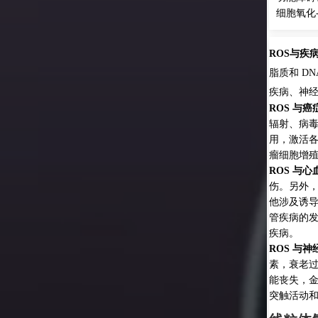
-抗氧化稳态失衡，引发氧化应激反应。
病：
在氧化应激状态下，过量的 ROS 会进一步破坏细胞蛋白、
NA，导致细胞致命损伤，进而涉及多种病理，如癌症、心血管
经退行性疾病、糖尿病和衰老等。
症：
与癌症相关的一些不利因素 (压力、烟草、环境污染物、
感染、饮食和细菌感染) 都能通过产生 ROS 与细胞相互作
各种转录因子，导致控制炎症、细胞转化、肿瘤细胞存活、肿
殖和侵袭、血管生成和转移的蛋白表达。
心血管疾病：
心肌细胞有大量的线粒体，它们更容易受到氧化损
氧化应激还可导致 eNOS 失调和血管内皮功能障碍，这与其
线粒体功能障碍和诱导大分子损伤的 ROS 一起，参与了心血
发病和进展，如动脉粥样硬化、高血压、心力衰竭和外周动脉
神经退行性疾病：
衰老被认为是神经退行性疾病的主要风险因
过程中累积的氧化损伤是神经系统恶化的主要原因。线粒体功
金属稳态改变，不活跃的氧化防御机制等会直接影响神经元的
和神经传递，从而导致认知功能障碍。