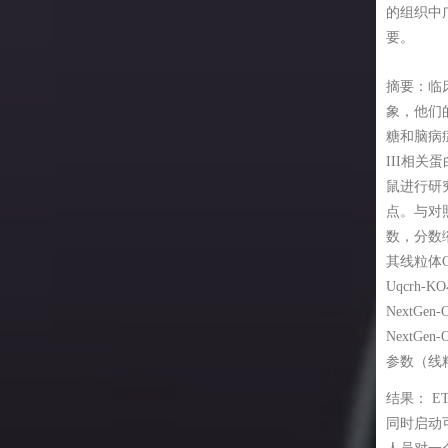
脯氨酸在线粒体呼吸代谢过程中的作用机制。
的组织中
平。NO可以可逆地与复合物-IV（CIV）结合，并导致复合
要。
CI）的S-亚硝化，从而调节线粒体的氧气消耗和产生活性氧物
脯氨酸增加了肝脏和肾脏线粒体氧化磷酸化水平：
extGen-O2k检测不同浓度Pro（0.25–10 mM）对小鼠肝脏
S）。例如，最近的研究表明，CI的S-亚硝化会降低淡水龟
摘要：
临
分离的线粒体耗氧率的影响，发现线粒体OXPHOS（氧化磷酸
mys scripta心脏线粒体中的ROS产生和CI活性。因此，缺乏NO
象，他们
依赖性增加，而存在谷氨酸（G）和苹果酸（M）以及添加分
红蛋白可能对ROS的产生和CI能力产生重要影响。
糖和脑病
（βOH）或衣康酸盐（Itac），线粒体OXPHOS在不同浓度
III相关
下的剂量依赖性变化消除。
蛋白 (Myoglobin, Mb) 和一氧化氮 (Nitric Oxide, NO) 在心
Gergely Pallag, et al. Proline Oxidation Supports
ATP Production When Complex I Is Inhibited. Int J Mol Sci. 2022, 23, 5111.
鼠进行研究
中的动态相互作用引起了广泛关注。一些氧合性鱼类心脏中
g/10.3390/ ijms23095111.
Pro增加了对耗氧率、线粒体膜电位和NADH的作用：
点。与对
失提供了一个独特的机会，用于评估这种球蛋白在一氧化氮稳
Pro以不同浓度的剂量增加，逐渐引起线粒体膜电位极化；而
数，分数
体功能中的作用。研究者测量了三种氧合性鱼类心脏中的Mb
I抑制剂Rot（图B）和CII抑制剂Atpenin A5（图C）并没有影
其线粒体
合酶(Nitric Oxide Synthase, NOS) 和柠檬酸合酶
电位极化；当添加CIII抑制剂Myx时，完全抑制了Pro引起的线
Uqcrh
te Synthase) 酶活性，以及线粒体参数（复合物-I和-I+II呼吸、偶
极化；与线粒体膜电位数据检测一致，对线粒体实时同步检测
NextGe
活性氧产生/释放速率和线粒体对一氧化氮抑制的敏感性，即
DH、Rhd123（线粒体膜电位），不同浓度Pro（0.25–5
NextG
50）。结果显示，Mb的表达与NOS活性和NO IC50呈正相关。
耗氧率（图F）、NADH（图G），线粒体膜电位极化（图H）
参数（线
西洋鲑 (Salmo salar) 和短角鲉 (Myoxocephalus scorpius)
性增加，说明Pro支持OXPHOS。
的大嘴鲱鱼 (Cyclopterus lumpus) 具有较低的NOS活性和
ProDH抑制剂降低了CoQ还原态和耗氧率
结果：
E
OIC50。总体而言，数据显示，一氧化氮水平经过精细调节，
利用NextGen-O2k检测不同浓度ProDH抑制剂THFA（0.5–
同时启动
氧化氮稳态和线粒体功能。在没有Mb的物种中，还表明存在
）对小鼠肝脏和肾脏组织分离的线粒体耗氧率的影响，发现线粒体