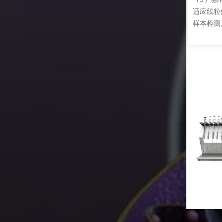
Oro
体、细胞、组织块、活检样品等不同层次不同水平的
实验设
。
度的
II、
体能
活性