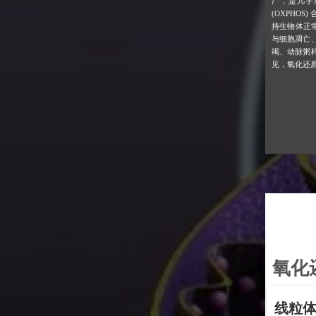
厂，是几乎
(OXPHO
持生物体正
与细胞凋亡
竭、动脉粥
见，氧化还
氧化
氧化还原（R
体氧化磷酸化功能评估为氧化应激研究带来