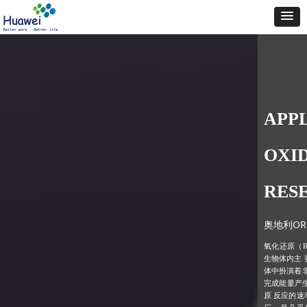
APP
OXI
RES
奥地利OR
氧化还原（Red
生物体内主
体中扮演着
完成能量产
原 反应的