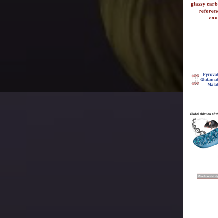
深入了解肌红蛋白、有氧能力、一氧化氮合酶活性和心脏线
之间的关系提供了重要的见解，并有助于揭示鱼类心脏如何
环境条件下的变化。
mga C, Krishnamurthy S, Shiva S. Myoglobin and mitochondria: a
 bound by oxygen and nitric oxide. Nitric Oxide. 2012 May 15;26(4):251-8.