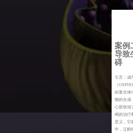
一：
鱼类心脏中肌红蛋白、有氧
四：
脯氨酸在氧化磷酸化复合体I
案例
、一氧化氮合酶活性和线粒体功
抑制时通过氧化支持线粒体ATP产
导致
间的关系
碍
氨酸、耗氧率、NADH、CoQ氧化还原态、线粒体膜电位
氧化氮（NO）是一种气体传递物质，通常由酶一氧化氮合酶
引言：成
）催化的反应产生，该反应需要O2氧化L-精氨酸，并涉及多种
酸（Proline，Pro）是人体的非必需氨基酸，对稳定生物大分
（OXPH
如四氢生物蝶呤（H4B）和烟酰胺腺嘌呤二核苷酸磷酸
低细胞酸性以及作为能量库调节细胞氧化还原势等方面起重要
由复合体
PH）。然而，组织中的NO水平也受到涉及含金属的氧结合蛋
o被脯氨酸氧化酶（也称脯氨酸脱氢酶，ProDH）氧化为吡咯
物的合成
肌红蛋白，Mb）的反应的影响。在正常氧含量条件下，与氧
酸（P5C）的过程中产生的电子转移至线粒体泛醌（CoQ），从而
心脏收缩
红蛋白（氧合肌红蛋白）与NO反应形成亚甲基肌红蛋白和硝
氧化磷酸化（OXPHOS）。然而P5C的分解代谢依赖于氧化磷
竭的治疗
在缺氧/无氧条件下，脱氧肌红蛋白作为亚硝酸盐还原酶，将
（CI）活性，这是由于NAD+要求的。NextGen-O2k可以实时
意义，它
还原为NO。在心脏线粒体水平上，这种动态的NO-Mb循环驱
氧率、线粒体膜电位、NADH或CoQ氧化还原态，助利于多维
中，泛醇细
可逆调整，并根据细胞内氧张力优化氧气利用，同时控制自