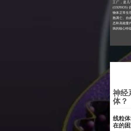
工厂，是几
(OXPHO
物体正常生
胞凋亡、自
态和高能量
病的核心特
神经
体？
神经系统
氧化磷酸化各复合体功能活性评估方法存
统功能障
难
结构和功