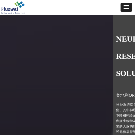
NEU
RES
SOL
奥地利OR
神经系统疾
病。其中神
下降和神经
疾病生物学
常的大脑功
经元依靠持