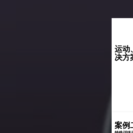
运动
决方
一：
五：
案
七：
例二：
四：
六：
人体骨骼肌线粒体调节代谢，增加产能的机制
氧对自行车等高强度运动表现出了潜在积极意义
练引起线粒体能量产生与ROS的释放