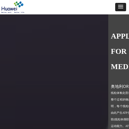
APP
FOR 
MED
奥地利OR
线粒体氧化营
整个过程的物
明，每个线粒
由此产生AT
联(线粒体偶联
运动能力。
A