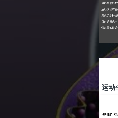
供约50倍的
运动成绩有直
提供了多种途
目前的研究中
仍然是改善线
运动
规律性有