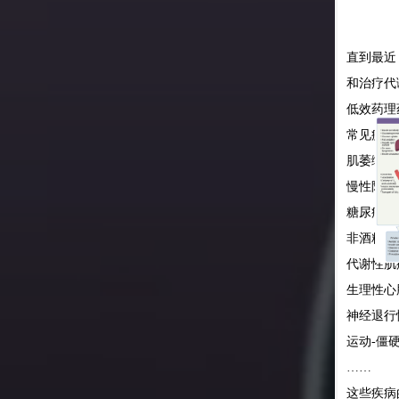
直到最近
和治疗代
低效药理
常见疾病
肌萎缩侧
慢性阻塞
糖尿病
非酒精性
代谢性肌
生理性心
神经退行
运动-僵硬
……
这些疾病