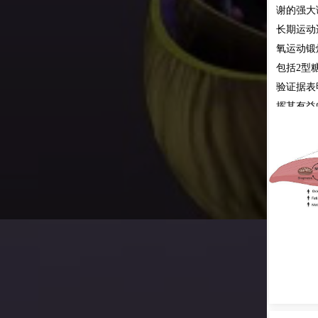
谢的强大
长期运动
氧运动锻
包括2型
验证据表
挥其有益
式，是预
能够有效