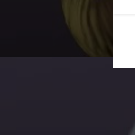
运动确
力，具有积极意义。
OXP
的结果表明，南非肥胖黑人女性在基础状态和12周运动训练
体的功
种皮下脂肪之间线粒体功能的新差异。实验结果表明，运动
助于了
腹部皮下脂肪（aSAT）中线粒体自身功能的增强和臀部皮
疫力。
gSAT）中ROS产生的减少具有积极作用，推断了潜在的
肪特异性目标，以减少脂肪含量和增强代谢。最后，研究者
AT线粒体功能可能是理解肥胖人群中胰岛素抵抗和2型糖尿
生理机制的靶向位置，从而制定针对性的治疗和预防策略。