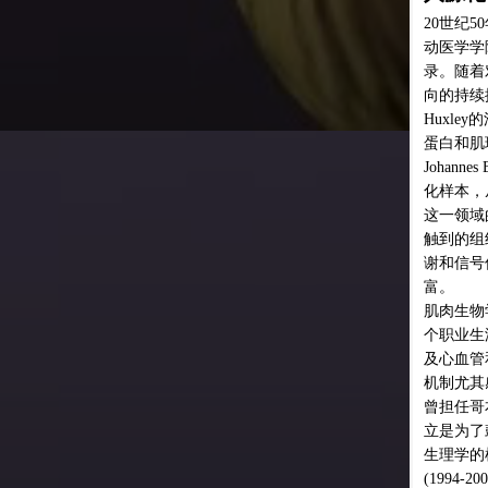
纪50年代，Watson和Crick发现了DNA的化学结构，美国运
学院成立，Roger Bannister创造了4分钟不到1英里的纪
1、样
随着对人类健康和性能的重新关注和对分子革命的科学方
1）运
续推进，特别是骨骼肌开始受到显著的关注。Hugh E.
激反应
ley的滑动丝理论发表于1954年，为骨骼肌中收缩元件肌动
2）人
和肌球蛋白的工作提供了一个力学角度。不久之后，
究深度
annes Bergström引入了肌肉活检技术，这也是最早使用人源
3）实
本，从活着的个体中提取肌肉组织，奠定了运动适应机制
靶向样
领域的许多基础。这一贡献使我们的理解延伸到更容易接
检
的组织，如血液，并随着时间的推移，随着对骨骼肌在代
针
信号传递中的各种作用的认识的增长，得到了优化和丰
more
行
对
学研究的领跑者是Bengt Saltin(1935-2014)，在他的整
向
生涯中，Saltin研究了人类的表现，对训练的适应，以
能
血管和骨骼肌系统对卸载的不适应。他对这些现象背后的
2、检
其感兴趣，其中许多仍与今天的研究领域相关。Saltin
哥本哈根肌肉研究中心(CMRC)的负责人，该中心的成
3、
针
为了鼓励丹麦在国际合作中的领导地位，旨在了解骨骼肌
行实时
学的机制。由于丹麦的资金限制，它没有持续超过10年
94-2004年)，但它对该领域产生了持久的影响。在它的鼎盛
4、对