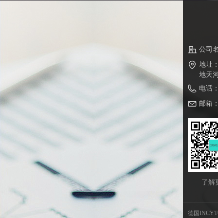
公司
地址
地天河
电话
邮箱
了解
德国INCY