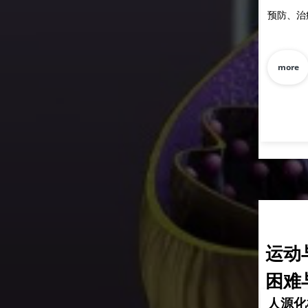
预防、治
more
运动
困难
化样本的起源