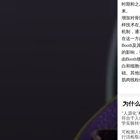
和之后的几年里，研究真正地将运动生理学与医学结合起
线粒
点。
对骨骼肌运动生物学的了解的一个主要动力是肌肉活检取
术在人体受试者研究中的广泛应用。肌肉适应的关键分子
，通常是在临床前研究中首次揭示的，已被证明指导人类
方向上的研究中具有重要作用。值得注意的是，Frank
th及其同事在大鼠模型中研究了固定对肌肉收缩蛋白平衡
响，强调了肌动蛋白的转录和翻译之间的复杂关系。这项
oth领导的多产系列研究为更好的理解肌肉蛋白(如肌动蛋
细胞色素C)在加载和卸载期间合成的分子调控奠定了基
他如Williams和同事在此基础上构建了分子适应，研究
线粒体蛋白质的转录动力学。
什么选择人源化样本？
源化”样本：其来源为人体自身活检取材，其样本特性完全
于人体的自身状态，极具代表性；人源性生物样本是医
验转化为临床诊疗技术的重要研究对象。
测人体血液、人体骨骼肌、人体脂肪、支气管等，可进
检取材的样本类型
。