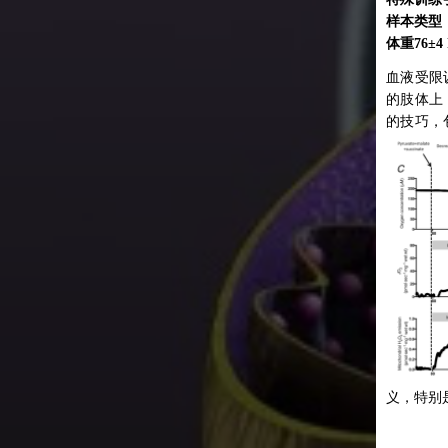
对血液
透化肌纤维
变异位脂肪代谢水平，控制ROS产生，有助于预防二型糖尿
小板的代谢检测可成为身体健康情况的标志信息
床可导致线粒体代谢能力下降以及促进ROS产生，影响健康
：活检肌肉纤维（6名健康男性(25±2岁，身高1.86±0.04 m，
：从股外侧肌中部，深度为2-3厘米,取骨骼肌样本，制备
样本类
4 kg)）
型：活检骨骼肌组织
维、提纯线粒体两种样本
型：血小板
3月和4月，哥本哈根肌肉研究中心在格陵兰岛西北部完成了一次研
型：南非肥胖黑人女性皮下脂肪组织，抽脂获取
此前研
粒体H2O2与饮食诱导的胰岛素抵抗有因果关系，但肌肉减
限训练是一种特殊的训练方法，你需要把一个包裹物绑在训练
项目的总体目标是阐明基因、环境和慢性疾病，特别是糖尿病
HYPER）增加了带氧能力，从而在运动中向工作肌肉输送
调查了60岁以上女性血小板线粒体生物能量学与静息代谢率
会同样增加线粒体H2O2，目前尚不清楚。因此，实验中研
加的变
上，而包裹的目的便是限制血液流动。而包裹物而需要的一定
之间的联系；另一个意图是阐明与健康影响相关的代谢适应。
，评估了臀部（gSAT）和腹部皮下脂肪组织（aSAT）线
氧气。多项证据表明，与常氧（NORM）相比，高氧能提高
R）、身体成分和运动健康之间的关系。报告了峰值呼吸交换
名健康男性在短期卧床休息期间骨骼肌线粒体H2O2释放情
动对年
，包裹的需要以允许血液流入动脉，但还要足够紧，以防止血
一部分是评估通过透化肌纤维中的高分辨率呼吸测定法测量的
能在基础状态和12周运动训练后的差异；并研究了脂肪特异
、动力输出和耐力。由于与NORM相比，HYPER能够获
R和RMR与血小板呼吸的五项指标正相关，支持血细胞可用于
果显示卧床后，骨骼肌线粒体H2O2的生成量增加，且可能
一空白
静脉离开肌肉。由于动脉是将血液输送到肌肉的血管，而静脉
参数。实验中样本来源于传统生活方式的因纽特猎人、西方生
P含量多少有关，ADP的增加有助于缓解细胞氧化还原应激和
脂分布和胰岛素敏感性（Si）的关系。肥胖的南非黑人女性
的运动功率输出，并且考虑到在接近最大运动强度时的氧气
身体健康和体能相关的线粒体功能的前提。确定与老年人身
30mi
抵抗。
液从肌肉输送回心脏的血管。因此这种技术可使血液更多地积
纽特人以及参加为期42天的探险队内的16名丹麦人参与者的手
45）被随机分为运动组(n = 23）和对照组（n = 22）。运动
制，我们假设，与常氧训练相比，高氧补充高强度间歇训练
相关的机制，可以支持开发健康老龄化的可靠生物标志物，
在工作的肌肉内。
检组织样本。
2周有氧阻力训练（n = 20），对照组（n = 15）保持正常
T）可以上调肌肉线粒体氧化能力，提高肌肉耐力。
推进有效干预措施的开发。
高胰岛素-高血糖钳夹期间葡萄糖输注率下降（−42±2%;P
研究主
001），在ADP浓度范围内，渗透性骨骼肌纤维中OXPHOS蛋白
干预前和干预后评估gSAT和aSAT的线粒体功能（高分辨
数据提供了证据表明，在两种运动均未引起线粒体呼吸变化的
中，高寒冷地区人群（因纽特猎人）氧气利用率更高，以支持
间歇性高氧训练对已经训练过的自行车运动员的表现影响和
报告了五项血小板呼吸测量值与RER和RMR峰值正相关，因
正常时
16±8%）和线粒体呼吸（−13±5%）降低。虽然卧床休息有
测量和荧光测量）、Si（静脉葡萄糖耐量试验）、体成分
，BFR-RE对次最大和最大线粒体H2O2释放率的响应显著降
。本研究表明，未经训练的因纽特人和丹麦人具有相同的氧化
线粒体H2O2释放率的趋势（P = 0.053），但表明静息肌
应方面提出了新的发现 ，6周的高强度间歇训练在不影响最
来越多的证据表明这种对线粒体功能的微创评估与身体健康
的PB
线吸收测量）和异位脂肪（MRI）。基础状态时，gSAT的
RE则没有。这一反应可能受到BFR-RE过程中组织氧合减少(即
P浓度的H2O2释放量、H2O2释放量与线粒体耗氧量的比值
肪底物的能力。
max、血液参数、线粒体氧化磷酸化能力和线粒体含量的生
血细胞再现骨骼肌生物能量学和预测运动适应性的能力表
正常时
吸能力和过氧化氢（ROS）产量均高于aSAT （p <
化应激标志物在卧床休息后没有改变。总之，虽然卧床休息
降低)的影响，因为我们的体外数据也提供了证据，表明轻度O2限
2天后，丹麦人的脂肪底物增加，接近因纽特人猎人的水平。线
物的情况下，对已经训练过的骑自行车者产生了不显著但有
统性生物能量能力可能在身体健康中发挥关键作用，为血细
呼吸功
）。gSAT呼吸增高与女性脂肪增多相关（p < 0.05）。训练
粒体ADP刺激的呼吸，但线粒体H2O2释放的增加并不有
降低了线粒体H2O2释放率和电子向ROS泄漏。由于我们观察到
示出与生活方式和环境相关的可塑性。在高纬度和高海拔地
义的性能提高。
生物样本评估身体健康和体能相关的线粒体功能提供依据。
加）。
期卧床休息后胰岛素抵抗的诱导。
增加，脂肪减少（p < 0.05），ROS产量减少，gSAT、
大呼吸能力相对温和的下降，这些数据表明，Complex IV介导
适度线粒体密度调节，保持能量产生效率，可以优化运动经济
结果表
A减少（p < 0.05）。aSAT组线粒体呼吸增加，与体脂降低、
氧化磷酸化比涉及超氧化物产生的近端位点对O2 更敏感。总
纬度和高海拔地区人类中出现线粒体适应和进化适应是一种常
白细胞
量增加相关（p < 0.05）。研究中强调，在研究胰岛素抵
些发现对理解基本的线粒体氧化还原生物学调节具有重要意
的短暂
理生理机制和相关危险因素（如体脂分布和异位脂沉积）
别是作为影响BFR-RE和RE训练适应的潜在机制。
利用葡
解多个皮下脂肪库中线粒体功能的差异具有重要意义。此
然运动
研究认为运动训练在刺激臀部和腹部SAT线粒体功能，提高