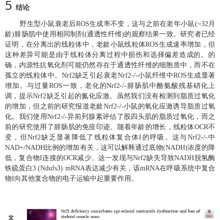
5
结论
野生型小鼠衰老后ROS生成率不变，这与之前在老年小鼠(~32月
龄)腓肠肌中使用相同制剂(通透性纤维)的观察结果一致。研究者已经
证明，在分离出的线粒体中，老龄小鼠线粒体ROS生成速率增加，但
这种差异可能是由于线粒体分离过程中损伤和选择偏差造成的。的
确，内源性抗氧化剂可能仍然存在于通透性纤维的细胞质中，而不在
孤立的线粒体中。Nrf2缺乏引起衰老Nrf2-/-小鼠纤维中ROS生成显著
增加。与过量ROS一致，老化的Nrf2-/-腓肠肌中酪氨酸残基硝化上
调，提示Nrf2缺乏引起的氮化应激。虽然我们没有检测到脂质过氧化
的增加，但之前的研究报道老龄Nrf2-/-小鼠的氧化应激诱导脂质过氧
化。我们使用Nrf2-/-异前列腺素评估了股四头肌的脂质过氧化，而之
前的研究使用了腓肠肌的免疫印迹。随着年龄的增长，线粒体OCR不
变，但Nrf2缺乏显著降低了线粒体复合体I的呼吸。这与Nrf2-/-中
NAD+/NADH比例的增加有关，这可以解释通过底物(NADH)浓度的降
低，复合物I连接的OCR减少。这一发现与Nrf2缺失导致NADH脱氢酶
铁硫蛋白3 (Ndufs3) mRNA表达减少有关，该mRNA在呼吸系统中复合
物I向其他复合物的电子运输中起重要作用。