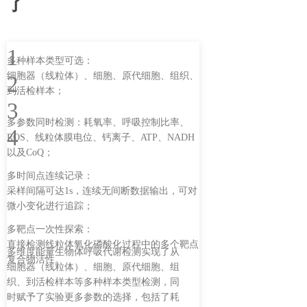
了
衰老线粒体呼吸代谢能量代谢相关科研领域，
目
前出现的研究困难：
1
多种检测参数时间、样本难统一
衰老领域的研究，除核心参数耗氧率以为，通常还需
要线粒体膜电位、活性氧等多种线粒体相关参数进行
相互验证，传统方法往往需要多台机器进行测量，一
个样本只能进行一种参数的检测，若需其他参数，则
要再取一组样本检测，浪费样本的同时，也很难达到
多参数时间上的一致性，影响实验的准确度；
2
样本种类受限，处理过程复杂
目前广泛测量的主要为培养细胞样本，对原代细胞、
组织、线粒体测量困难，传统方法往往将样本进行固
定（黏贴、物理固定等），破坏了样本的正常生理状