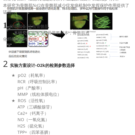
本研究为骨骼肌Nrf2在骨骼肌减少症发病机制中发挥保护作用提供了
证据。
1
样本制备-活检骨骼肌
本研究中选择活检骨骼
样本，骨骼肌透
肌
化纤维的制作方法。
2
实验方案设计-O2k的检测参数选择
★ pO2（耗氧率）
RCR（呼吸控制比率）
pH（产酸率）
MMP（线粒体膜电位）
★ ROS（活性氧）
ATP（三磷酸腺苷）
Ca2+（钙离子）
NO（一氧化氮）
H2S（硫化氢）
TPP+（四苯基膦）