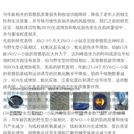
与年龄相关的骨骼肌质量损失和收缩功能障碍，降低了老年人的独立
性和生活质量，并导致与慢性疾病共病的风险增加。我们之前的研究
证实，线粒体活性氧(ROS)生成增加和氧化损伤发生在肌肉萎缩中，
并与萎缩程度相关。
先前的研究表明，幼(2-3个月大)Nrf2-/-小鼠在后肢骨骼肌去神经后，
与野生型小鼠相比，抗氧化反应减少，氧化损伤水平增加。幼龄(5月
龄)Nrf2-/-小鼠的骨骼肌在大外力下、达到峰值张力的时间或原位半松
弛时间方面没有差异，但与野生型对照组相比，其骨骼肌疲劳增加，
与ROS生成增加相关。先前的研究表明，年龄(23-24个月)Nrf2-/-小鼠
的骨骼肌基础和运动诱导的抗氧化酶水平降低，肌肉干细胞数量减
少，ROS生成增加，氧化应激、泛素化蛋白和凋亡信号传导。这些数
据表明，Nrf2在衰老期间的肌肉稳态中发挥重要作用。
本研究中假设老年小鼠骨骼肌中Nrf2缺失会通过线粒体功能障碍、细
胞氧化还原平衡失调、氧化损伤水平增加和收缩功能障碍导致骨骼肌
减少表型。为了验证假设，研究人员测量了幼年(4个月)野生型和成年
(24个月)野生型和Nrf2-/小鼠的骨骼肌中的这些参数。我们的数据显
示，与年龄匹配的野生型小鼠相比，老Nrf2-/-小鼠的肌肉质量和收缩
力产生减少，与线粒体耗氧量减少、线粒体ROS生成增加、蛋白质亚
硝基化增加、细胞氧化还原失调和乙酰胆碱受体表达减少有关。