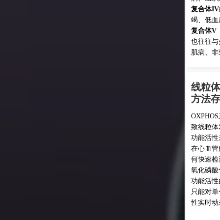
复合体IV
竭、低血
复合体V
也往往与
肌病、非
线粒
方法
OXPH
致线粒体
功能活性
在心血管
何快速检
氧化磷酸
功能活性
只能对单
性实时动