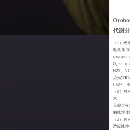
Oro
代谢
（1）光
电化学实时
oxyge
O₂∙s-
H2S、
荧光实时
Ca2+、
（2）独
术：
无需过夜
的线粒体
（3）独
适应线粒