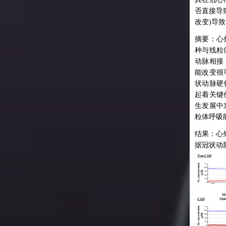
衰竭(HFpEF)，两种类型的心力衰竭及其合并症的发生率
管病的调控网络中同样扮演着不可或缺的角色。在细胞和分
血管疾病的潜在治疗手段。
不清楚。
效的方式，而天然功能性原料和成分在治疗心血管疾病方面
明，心肌缺血后再灌注损伤的发生可能与钙超载、氧自由基
否直接导
的。缺血性心肌病和高血压是心力衰竭的主要病因。线粒体
进一步探索lncRNA的作用有助于更好地理解心血管病的发
要的防治作用，已逐渐被科学界和公众认可，其药效机制也
力衰竭是心血管疾病主要的死亡原因。心脏肥大是充血性心
心肌纤维线粒体呼吸代谢障碍等机制有关，但具体发病机制
改变)导
响心脏的原发性和全身代谢性疾病的中长链脂肪酸氧化经常
谢改变是心力衰竭的重要特征，优化心肌线粒体呼吸代谢是
，为疾病发展提供新见解，为心血管病的诊断和治疗提供新
阐明中。
主要危险因素。消除心脏肥大进展是公认的治疗目标。线粒
到阐明。
此，在治疗上增加对酮类和中链脂肪酸等通常较小的能量底
力衰竭的重要手段之一。
碍是许多人类疾病的标志，包括心脏肥大和心力衰竭。寡霉
摘要：心
精胺是一种天然多胺物质，植物是其主要来源，如小麦胚
予蛋白（OSCP）是 F1Fo-ATP合酶的关键成分，在线粒体
助于心脏健康。然而，这种治疗的分子基础尚不完全清楚。
线粒体电子泄漏引起的活性氧的产生可能在很多生理或病理
种与线粒
等。作者研究了补充天然产物亚精胺可发挥保护心脏的作
心力衰竭是导致死亡和反复住院的主要原因，通常涉及心脏
代谢调节是预防缺血性心脏不良重塑的一种很有前景的治疗
中起重要作用。然而，OSCP靶向治疗对心脏肥大的影响仍然
作者探讨了辛酸（一种八碳中链脂肪酸，被称为未经修饰的
线粒体呼吸，减少心脏肥大并保持老年小鼠的舒张功能。口
有参与。NDUFA 13是线粒体复合体I的辅助亚基，具有独
动脉相接
功能障碍。然而，其潜在机制仍然很不清楚。在这里，作者
本研究中，作者发现OSCP的心脏表达受损伴随着心脏肥大的
作者发现了一种新的心肌细胞富集的lncRNA，称为
量底物）的能力。以改善由于肉碱棕榈酰转移酶2缺失
）补充亚精胺可以通过以下方式改善心脏功能：（Ⅰ）促进心
结构。作者在研究中建立了心脏特异性NDUFA 13基因敲
能障碍。腺相关病毒9型介导的心脏特异性OSCP过表达可以
能改变很
用冠状动脉结扎诱导心肌梗死的（MI）小鼠模型，展示了
Hrt，它可以调节代谢和导致心力衰竭的病理生理过程。本研
的保护性自噬和线粒体自噬；(Ⅱ) 减少影响心肌细胞功能的亚
M−/−）导致的长链脂肪酸氧化缺陷的心脏的心肌肥厚。CPT2在
线粒体功能来保护心脏。该结果可能为心脏肥大和心力衰竭
小鼠。在基础状态下，NDUFA 13 的适度下调在复合体I
状动脉硬
衰线粒体功能障碍的呼吸代谢机制。结扎四周后，MI小鼠
ncHrt与SIRT2相互作用以通过干扰CDK5和SIRT2相互作
炎症（循环TNF-α水平）；(Ⅲ)提高全身精氨酸生物利用度，
质中将酰基肉碱转化为酰基辅酶A，用于氧化生物体呼吸代
提供见解。
电子泄漏，导致轻度增加了细胞质局部的H2O2。由此产生
起着关键
利于血管扩张剂一氧化氮(NO)的产生，从而降低全身血压；
琥珀酰辅酶A水平显著降低，这种降低损害了线粒体氧化磷
SIRT2脱乙酰酶活性。这会增加下游LKB1-AMPK激酶信
确定了肌肉（骨骼肌和心脏）和肝脏之间的主要代谢差异，
氧作为信使，负责STAT3的二聚化，激活了抗凋亡信号通
诱导自噬restrain肾脏损伤。通过亚精胺治疗改善肾功能可能
者使用心脏特异性、腺相关病毒介导的OSCP基因疗法来治疗
生发展中
XPHOS）能力。5-氨基乙酰丙酸是琥珀酰辅酶A到血红素
改善功能和代谢缺陷。LncHrt是一种新的基于RNA的缺
骨骼肌线粒体无法氧化游离辛酸，但肝脏能够氧化游离辛
降低盐性高血压的动脉血压和心脏保护。结合亚精胺的抗炎
主动脉缩窄（TAC）引起的压力超负荷的小鼠。通过O2k评
restrain超氧化物爆发并减少了缺血再灌注过程中的梗死面
粒体呼吸
径中的一种中间产物，服用5-氨基乙酰丙酸可显著恢复心肌
脏病潜在治疗靶点。
对心肌细胞的保护性自噬作用增强了线粒体体积和功能，增
CP基因治疗后的TAC小鼠的线粒体呼吸能力是否有显著性增
鼠琥珀酰辅酶A水平和氧化磷酸化能力，并阻止心衰进展。
白磷酸化和减少肥大，改善心肌细胞的机械弹性特性。
显示OSCP过表达显著上调了常规线粒体呼吸能力，线粒体的
结果：心
过O2k测量AAV-LncHrt注射后心脏远端缺血区小鼠肌纤
者分别从肝脏、心脏和骨骼肌的整个组织匀浆和其分离出来
究结果表明，线粒体能量生成系统不同代谢中琥珀酰辅酶A
能力（OXPHOS CI+CII）和电子传递系统非耦合呼吸能力
通过O2k对新鲜分离的心脏线粒体进行线粒体呼吸功能分
据冠状动
者用O2k检测补充亚精胺的老年小鼠心脏线粒体的呼吸功
氧率（OCR）来评估LncHrt是否改善MI后心脏的代谢稳
CI+CII）也显著升高。同时OSCP基因治疗保护TAC小鼠免受心
测定了辛酸的氧化能力，肝脏匀浆和分离的线粒体完全能够
变化是慢性心力衰竭的特征，而且这些变化往往会不可逆转
了复合体I、II、IV的氧消耗率（OCR）。数据表明，
非冠心病组
示，相比于对照组，以甘氨酸、丙酮酸 (Gly/Pyr）和ADP
显示，LncHrt显著提高了脂肪酸氧化（FAO）途径的线
大和纤维化。
辛酸；作者评估了肝脏和心脏组织使用酰基肉碱梭氧化辛酸
，导致琥珀酰辅酶A的减少。补偿琥珀酰辅酶A消耗的营养
的喂养亚精胺24个月小鼠心脏线粒体复合体I的氧消耗率
-flox/-)对照小鼠相比，(Cre+flox/-) NDUFA13 基因敲除小鼠
包括非脂
能力；显著促进复合体I、复合体II和复合体IV的
肝脏匀浆及分离的线粒体显示游离辛酸的氧化率很高。作者
施有望成为治疗心衰的有效策略。
）显著增加，亚精胺逆转了由年龄增长引起的线粒体呼吸功能
 Y,
et al
. Sustained Oligomycin Sensitivity Conferring Protein Expression in Cardiomyocytes
I的底物驱动OCR降低，其他复合体OCR没有变化；表明
（OXP
OS水平；通过O2k测量LncHrt敲低是否会影响心脏的代谢
t Cardiac hypertrophy Induced by Pressure Overload via Improving Mitochondrial
酯类作为能量底物时的氧化速率，发现辛烷酰肉碱在心脏和
脏特异性NDUFA13基因敲除小鼠模型；为了研究
低。心外膜
作者通过O2k研究了心肌梗死小鼠中琥珀酰辅酶A水平的降
对照组相比，作者观察到LncHrt敲低组线粒体呼吸受
Gene Ther
. 2020 Nov;31(21-22):1178-1189.
的氧化速率比肝脏显著增加。这些数据表明，肝脏、心脏和
A13基因敲除导致ROS生成情况，作者用O2k同时测量OCR和
nberg, T., Abdellatif, M., Schroeder, S.
et al
. Cardioprotection and lifespan extension by the
评分评估
损害线粒体氧化还原能力。作者发现，用1mM琥珀酰辅酶A
肪酸氧化和复合体I氧化磷酸化能力显著受损；通过O2k进
在显著的代谢差异。
ne spermidine.
Nat Med
22, 1428–1438 (2016).
水平。使用针对复合体I和复合体III的不同底物和阻断剂，作
从MI小鼠分离的心肌线粒体可显著增加其复合体CI和复合
了LncHrt对心脏代谢稳态的治疗作用，MI后LncHrt治疗
参考
文献：
Tak
(Cre-flox/-)对照小鼠线粒体以琥珀酸为底物产生了大量
连接的OXPHOS能力，其水平几乎与假手术小鼠（Sham）相
reyra AS,
et al
. Octanoate is differentially metabolized in liver and muscle and fails to rescue
了脂肪酸氧化途径的线粒体呼吸能力、复合体I OXPHOS
adipose tissue i