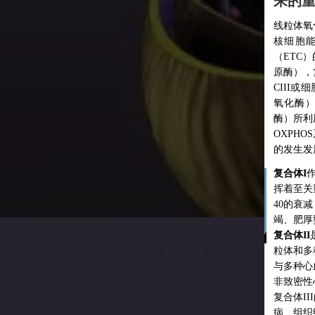
来的
线粒体氧
核细胞能
（ETC
原酶），复
CIII或
氧化酶）
酶）所利
OXPH
的发生发
复合体I
挥着至关
40的衰
竭、肥厚
复合体II
粒体和多
与多种心
非致密性
复合体I
病、组织