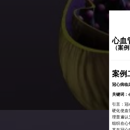
心血
（案例
一：
八：
五：
案例
七：
四：
六：
肌病分子机制研究
心脏保护作用机制研究
血再灌注损伤作用机制研究
基因治疗研究
冠心病临
竭分子机制研究
NA调节心脏代谢稳态作用研究
脂肪酸氧化、小鼠肝脏、心脏、骨骼肌、组织匀浆、线粒体
心脏、线粒体
线粒体、复合体I、复合体II
心脏、线粒体、复合体I、ROS
关键词：
线粒体、复合体I、复合体II
：心脏组织、心肌纤维、脂肪酸氧化、复合体I、复合体II、
然产物是指动物、植物和微生物体内的化学成分或其代谢产
着社会经济的发展，人口老龄化及城镇化进程的加速，心血
发性心肌病是一组原因未明的以心肌病变为主，合并心功能
V
为药物发现的一个重要来源，具有来源丰富和结构新颖多样
心肌缺血后再灌注损伤是指在短时间内心肌血供中断，一定
引言：冠
心力衰竭是各种心脏疾病导致心功能不全的一种综合症，绝
因素对居民健康的影响越加显著。《中国心血管健康与疾病
脏疾病。正常心脏具有较高的代谢灵活性，可利用各种基质
天然产物大多具有良好的抗炎、抗肿瘤、免疫调节和治疗心
恢复血供后，原缺血心肌发生较缺血时更为严重的损
21》披露，我国目前心血管病患病人数约3.3亿人，其发病率与
硬化使血
情况下是指心肌收缩力下降使心排量不能满足机体代谢的需
来越多的证据表明，长链非编码RNA（long non-coding
等作用。心血管疾病具有高发病率、高致残率、高死亡率的
量需求的改变。心脏能量不足被认为是原发性心肌病的潜在
高居主位，高于肿瘤及其他疾病。大多数心血管疾病是多基
随着心脏外科体外循环、冠状动脉搭桥术、复杂先天性心脏
理普遍认
导致心血管疾病死亡的主要原因。心力衰竭主要分为两种类
，lncRNA）能广泛参与个体生长、发育、繁殖等过程的调
引起包括中国在内的全球各个国家死亡率上升的主要原因。
肌病变能量供应受损与心脏底物利用的改变有关，包括脂质
受环境因素的影响。基因治疗不仅能够调节单一基因缺陷的
术、瓣膜置换术及大血管外科手术等技术的推广应用，心肌
组织在心
化的到来和不合理的生活结构，以心血管疾病为首的慢性病
是射血分数降低型心力衰竭(HFrEF)，一种是射血分数保
有重要的生物学功能。作为一种强大的调节因子，lncRNA
病，而且还可以调节多因素疾病，基因治疗一直是遗传性和
粒体氧化磷酸化，但参与原发性心肌病发生和进展的具体分
再灌注损伤已成为影响心脏血管外科手术疗效的一大难题。
胁世界的公共卫生问题。合理膳食和正确的生活方式是心血
其在冠心