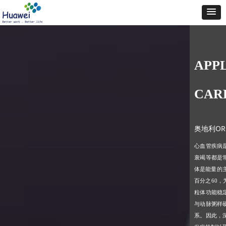
APPL
CAR
奥地利OR
心血管疾病
衰竭等都是
体是能量的
百分之60
，
粒体功能稳
与动脉粥样
系。因此，