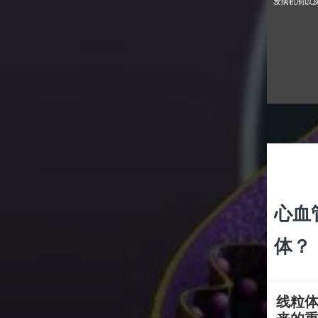
发病机制以
心血
体？
线粒