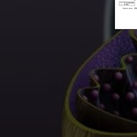
 in CPT2 deficiency.
并且可以被鱼藤酮阻断；相反，(Cre+flox/-) NDUFA13 基
J Lipid Res
. 2021;62:100069.
atherosclerosis.
非手术小鼠分离的心肌线粒体对琥珀酰辅酶A没有显示出这
及复合体II底物琥珀酸耗氧率（OCR）。
鼠则H2O2量很低。
反应。
ing Liu,
et al
. LncRNA LncHrt preserves cardiac metabolic homeostasis and heart function
engxun Hu,
et al
. Electron leak from NDUFA13 within mitochondrial complex I attenuates
ng the LKB1‐AMPK signaling pathway.
Basic Research in Cardiology
(2021) 116:48.
hingo Takada,
et al
. Succinyl-CoA-based energy metabolism dysfunction in chronic heart
erfusion injury via dimerized STAT3.
Proc Natl Acad Sci U S A
. 2017 Nov
Natl Acad Sci U S A
. 2022 Oct 11;119(41):e2203628119.
1908-11913.