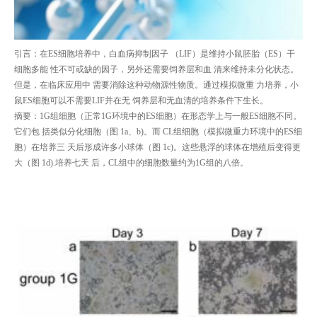
引言：在ES细胞培养中，白血病抑制因子 （LIF）是维持小鼠胚胎（ES）干
细胞多能 性不可或缺的因子，另外还需要饲养层和血 清来维持未分化状态。
但是，在临床应用中 需要消除这种动物源性物质。通过模拟微重 力培养，小
鼠ES细胞可以不需要LIF并在无 饲养层和无血清的培养条件下生长。
摘要：1G组细胞（正常1G环境中的ES细胞）在形态学上与一般ES细胞不同。
它们包 括类似分化细胞（图 1a、b)。而 CL组细胞（模拟微重力环境中的ES细
胞）在培养三 天后形成许多小球体（图 1c)。这些悬浮的球体在增殖后变得更
大（图 1d).培养七天 后，CL组中的细胞数量约为1G组的八倍。