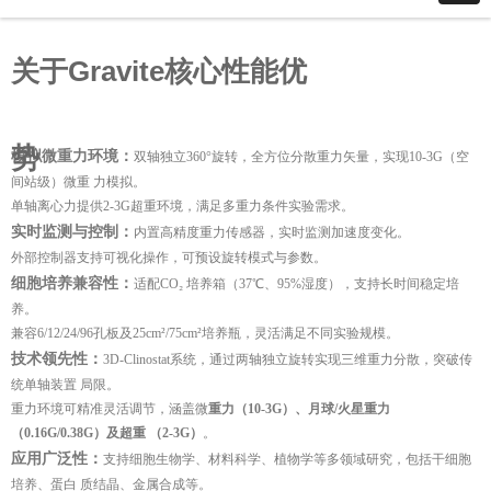
关于Gravite核心性能优
势
模拟微重力环境：
双轴独立360°旋转，全方位分散重力矢量，实现10-3G（空
间站级）微重 力模拟。
单轴离心力提供2-3G超重环境，满足多重力条件实验需求。
实时监测与控制：
内置高精度重力传感器，实时监测加速度变化。
外部控制器支持可视化操作，可预设旋转模式与参数。
细胞培养兼容性：
适配CO₂ 培养箱（37℃、95%湿度），支持长时间稳定培
养。
兼容6/12/24/96孔板及25cm²/75cm²培养瓶，灵活满足不同实验规模。
技术领先性：
3D-Clinostat系统，通过两轴独立旋转实现三维重力分散，突破传
统单轴装置 局限。
重力环境可精准灵活调节，涵盖微
重力（10-3G）、月球/火星重力
（0.16G/0.38G）及超重 （2-3G）
。
应用广泛性：
支持细胞生物学、材料科学、植物学等多领域研究，包括干细胞
培养、蛋白 质结晶、金属合成等。