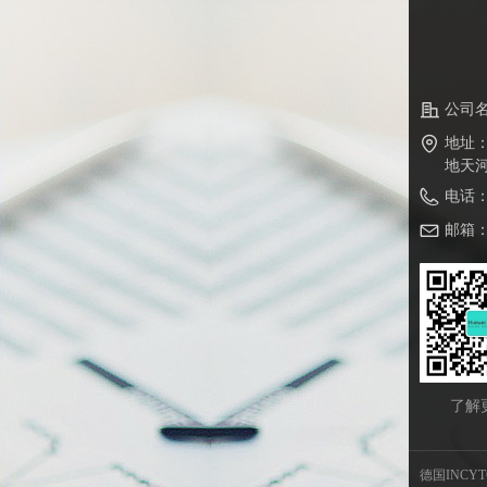
公司
地址
地天河
电话
邮箱
了解
德国INCY