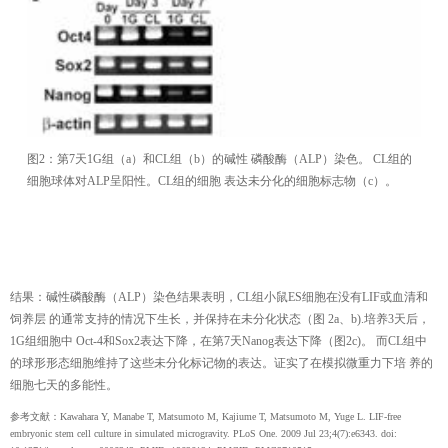
图2：第7天1G组（a）和CL组（b）的碱性 磷酸酶（ALP）染色。 CL组的
细胞球体对ALP呈阳性。CL组的细胞 表达未分化的细胞标志物（c）。
结果：碱性磷酸酶（ALP）染色结果表明，CL组小鼠ES细胞在没有LIF或血清和
饲养层 的通常支持的情况下生长，并保持在未分化状态（图 2a、b).培养3天后，
1G组细胞中 Oct-4和Sox2表达下降，在第7天Nanog表达下降（图2c)。 而CL组中
的球形形态细胞维持了这些未分化标记物的表达。证实了在模拟微重力下培 养的
细胞七天的多能性。
参考文献：Kawahara Y, Manabe T, Matsumoto M, Kajiume T, Matsumoto M, Yuge L. LIF-free
embryonic stem cell culture in simulated microgravity. PLoS One. 2009 Jul 23;4(7):e6343. doi: