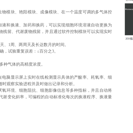
、生物模块、
艳阳模块、成像模块、在一个温度可调的多气体控
确加液和换液、加药和换药，可以实现细胞环境溶液自动更换为
物残留、代谢废物残留，并且通过软件控制模块可以实现实时
1天、1周、两周天及长达数月的时间。
准确，试验重复误差：≤百分之3。
了多种气体的高精度浓度。
以在电脑显示屏上实时在线检测显示具体的产酸率、耗氧率、细
随时观察实验进程并及时做出记录和分析。
厌氧环境、细胞阻抗、细胞影像信息等多种指标，并且自动将
代谢变化斜率，可编程的自动标准化每次的换液程序、换液量