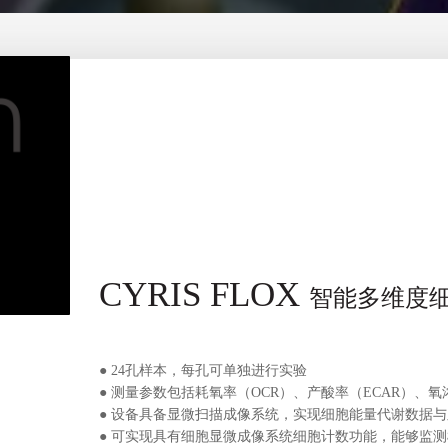
CYRI
S
F
L
OX
智能多维度
●
24孔样本，每孔可单独进行实验
●
测量参数包括耗氧率（OCR）、产酸率（ECAR）、
●
设备具备显微扫描成像系统，实现细胞能量代谢数据与
●
可实现具有细胞显微成像系统细胞计数功能，能够监测