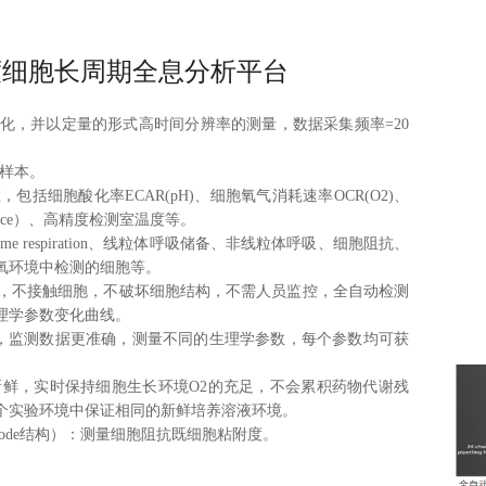
度细胞长周期全息分析平台
变化，并以定量的形式高时间分辨率的测量，数据采集频率=
20
组织样本。
包括细胞酸化率ECAR(pH)、细胞氧气消耗速率OCR(O2)、
nce）、
高精度检测室温度等。
e respiration、线粒体呼吸储备、非线粒体呼吸、细胞阻抗、
氧环境中检测的细胞等。
剂，不接触细胞，不破坏细胞结构，不需人员监控，全自动检测
理学参数变化曲线。
能力更强，监测数据更准确，测量不同的生理学参数，每个参数均可获
新鲜，实时保持细胞生长环境
O2的充足，不会累积药物代谢残
个实验环境中保证相同的新鲜培养溶液环境。
trode结构）：测量细胞阻抗既细胞粘附度。