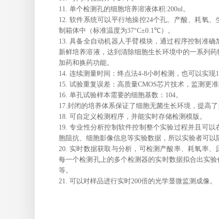
11. 单个检测孔的细胞培养溶液体积:200ul。
12. 软件系统可以平行地操控24个孔。产酸、耗氧
制箱体中（标准温度为
37°C±0.1℃）。
13. 具备全自动机器人手臂模块，通过程序控制准
新鲜培养溶液，达到清除细胞生长环境中的一系列药
加药和换药功能。
14. 连续测量时间：
终点法4-8小时检测，也可以实现
15. 试验重复误差：高质量CMOS芯片技术，监测更
16. 单孔试验样本需要的细胞基数：104。
17.封闭的培养体系保证了细胞无菌生长环境，提高
18. 可自定义检测程序，并能实时存储检测模版。
19. 专业性分析控制软件控制整个实验过程并且可
胞阻抗、细胞影像信息等实验数据，所以实验者可以
20. 实时数据获取与分析，可检测产酸率、耗氧率、
每一个检测孔上的多个检测器的实时数据拟合出实验
等。
21. 可以对样品进行实时200倍的光学显微监测成像。