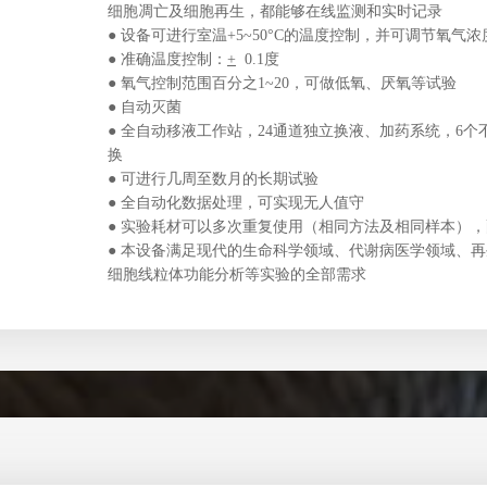
细胞凋亡及细胞再生，都能够在线监测和实时记录
●
设备可进行室温+5~50°C的温度控制，并可调节氧气
●
准
确温度控制：
+
0.1度
●
氧气控制范围百分之1~20，可做低氧、厌氧等试验
●
自动灭菌
●
全自动移液工作站，24通道独立换液、加药系统，6个不
换
●
可进行几周至数月的长期试验
●
全自动化数据处理，可实现无人值守
●
实验耗材可以多次重复使用（相同方法及相同样本），
●
本设备满足现代的生命科学领域、代谢病医学领域、再
细胞线粒体功能分析等实验的全部需求