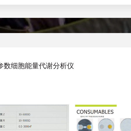
参数细胞能量代谢分析仪
）
）