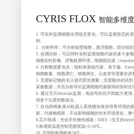
CYRI
S
F
L
OX
智能多维
1. 可实时监测细胞生理状态变化，可以监视形态的
秒。
2. 分析样本：可分析贴壁细胞，悬浮细胞，部分
3. 侦测目标：可以同时实时监测细胞代谢的多个参数，
细胞实时影像、
厌氧检测环境、细胞阻抗值（
impeda
4. 分析数据要包含：线粒体基础代谢、质子漏、Extrem
细胞数量、细胞凋亡、细胞再生
、心血管等需要在厌
5. 无需标记物的非入侵式荧光测量：无需额外的试
采集数据，并且分析导出监测细胞代谢获得的实时生
6. 通过芯片electrode监测，电信号的抗干扰
得多个位置的数据点。
7. 自动
四维换液AI机器人系统模块保持培养环境的
留、代谢物残留，不会影响细胞的生长环境变化，整
8.芯片组成：光化学生物传感器；IDES（交叉的elec
9.检测室温度控制范围
室温+5–50℃。
10. 可同时检测样本24个。