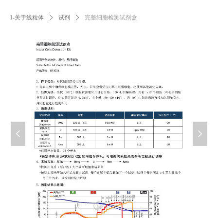
1-关于线粒体
ꄲ
试剂
ꄲ
完整细胞检测试剂盒
넳
넲