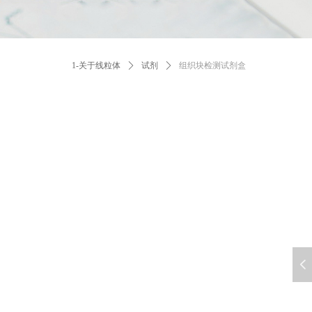
1-关于线粒体
ꄲ
试剂
ꄲ
组织块检测试剂盒
넳